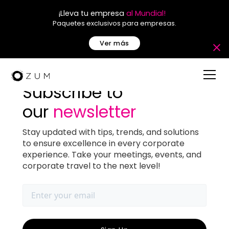
¡Lleva tu empresa
al Mundial!
Paquetes exclusivos para empresas.
Ver más
Subscribe to
our
newsletter
Blog Post
Stay updated with tips, trends, and solutions
to ensure excellence in every corporate
Esplendor costero:
experience. Take your meetings, events, and
Eventos corporativos en
corporate travel to the next level!
Coronado con Ozum
May 22, 2024