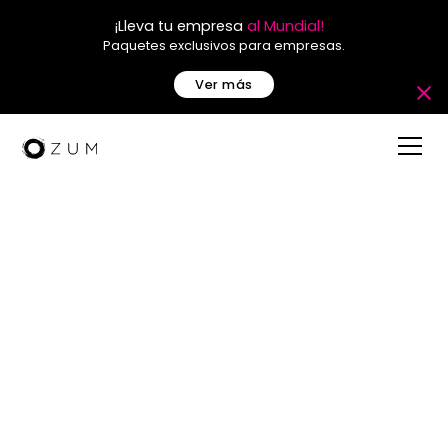
¡Lleva tu empresa
al Mundial!
Paquetes exclusivos para empresas.
Ver más
Blog Post
Más allá de las fronteras:
el papel del scouting en
la planificación de
eventos internacionales