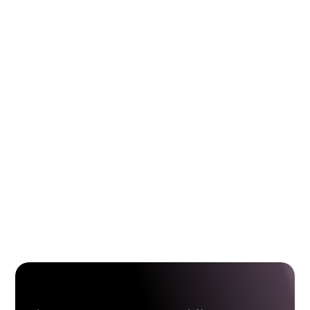
Hecho a medida para el grupo corporativo
Paquetes grupales personalizables
Actividades de formación de equipos
Experiencias privadas
Oportunidades de branding corporativo
Administración completa de eventos
Seguimiento y generación de informes sobre
el retorno de la inversión
Solicitar una cotización