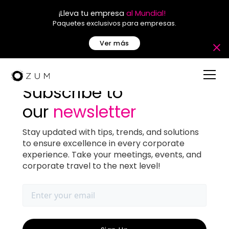
¡Lleva tu empresa
al Mundial!
Paquetes exclusivos para empresas.
Ver más
Subscribe to
our
newsletter
Cómo planificar un viaje
Stay updated with tips, trends, and solutions
to ensure excellence in every corporate
de incentivos para tu
experience. Take your meetings, events, and
corporate travel to the next level!
equipo (paso a paso)
October 2, 2025