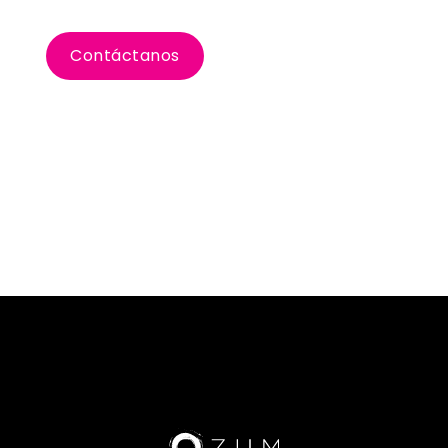
Viajes de incentivo
Contáctanos
Inspira a tu equipo con un incentivo de
Houston. Explora la NASA, disfruta de
comidas de clase mundial y sumérgete en
las ricas artes y cultura de la ciudad.