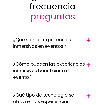
frecuencia
preguntas
¿Qué son las experiencias
inmersivas en eventos?
Las experiencias inmersivas son aquellas
que sumergen a los asistentes en un
¿Cómo pueden las experiencias
entorno interactivo, utilizando tecnología
inmersivas beneficiar a mi
avanzada, diseño creativo y elementos
evento?
sensoriales para crear una conexión más
profunda y memorable con tu marca o
Las experiencias inmersivas capturan la
mensaje.
atención de los asistentes, fomentan la
¿Qué tipo de tecnología se
participación activa y generan un impacto
utiliza en las experiencias
emocional. Esto no solo mejora la